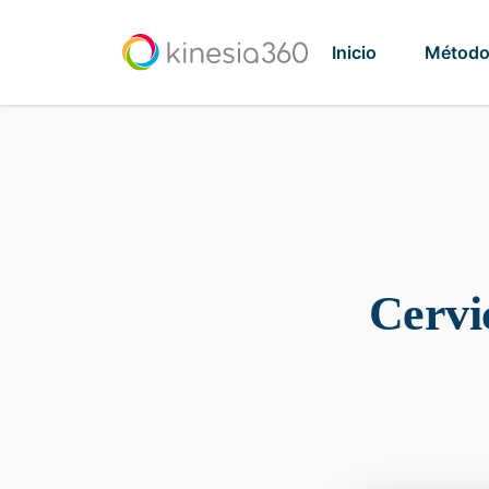
Inicio
Métod
Cervic