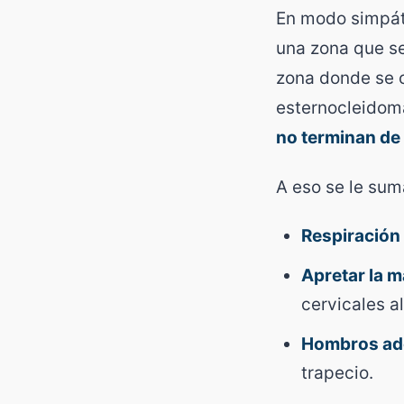
En modo simpáti
una zona que s
zona donde se c
esternocleidoma
no terminan de
A eso se le sum
Respiración 
Apretar la 
cervicales al
Hombros ad
trapecio.