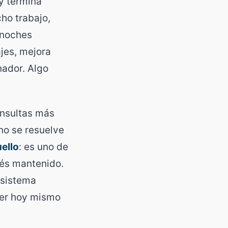
 y termina
ho trabajo,
 noches
jes, mejora
nador. Algo
onsultas más
no se resuelve
uello
: es uno de
rés mantenido.
 sistema
cer hoy mismo