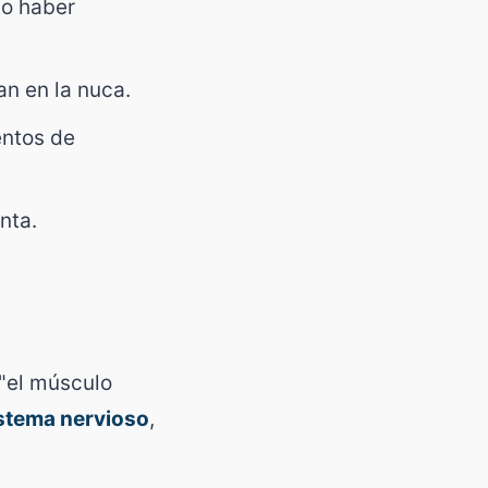
no haber
n en la nuca.
entos de
nta.
 "el músculo
istema nervioso
,