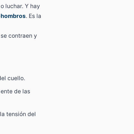
o luchar. Y hay
a-hombros
. Es la
 se contraen y
el cuello.
mente de las
la tensión del