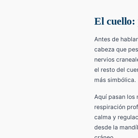
El cuello:
Antes de hablar
cabeza que pesa
nervios craneal
el resto del cu
más simbólica.
Aquí pasan los 
respiración pro
calma y regulac
desde la mandíb
cráneo.