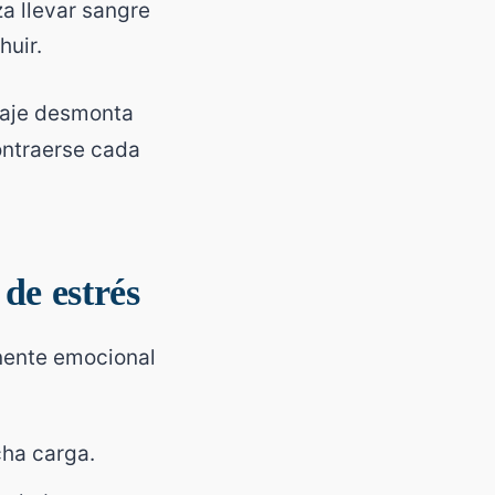
za llevar sangre
huir.
aje desmonta
ontraerse cada
 de estrés
onente emocional
cha carga.