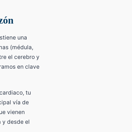
azón
ostiene una
imas (médula,
re el cerebro y
iramos en clave
cardiaco, tu
ipal vía de
que vienen
 y desde el