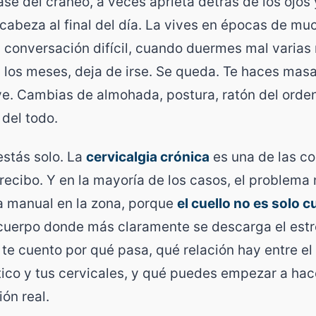
ase del cráneo, a veces aprieta detrás de los ojos
cabeza al final del día. La vives en épocas de muc
conversación difícil, cuando duermes mal varias
 los meses, deja de irse. Se queda. Te haces masa
ve. Cambias de almohada, postura, ratón del orde
 del todo.
estás solo. La
cervicalgia crónica
es una de las c
recibo. Y en la mayoría de los casos, el problema 
a manual en la zona, porque
el cuello no es solo c
 cuerpo donde más claramente se descarga el est
o te cuento por qué pasa, qué relación hay entre el
ico y tus cervicales, y qué puedes empezar a ha
ión real.