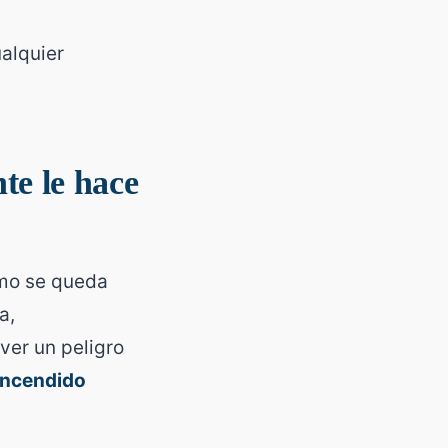
ualquier
te le hace
omo se queda
a,
ver un peligro
encendido