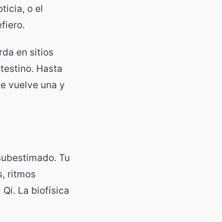
icia, o el
fiero.
da en sitios
ntestino. Hasta
ce vuelve una y
 subestimado. Tu
, ritmos
Qi. La biofísica