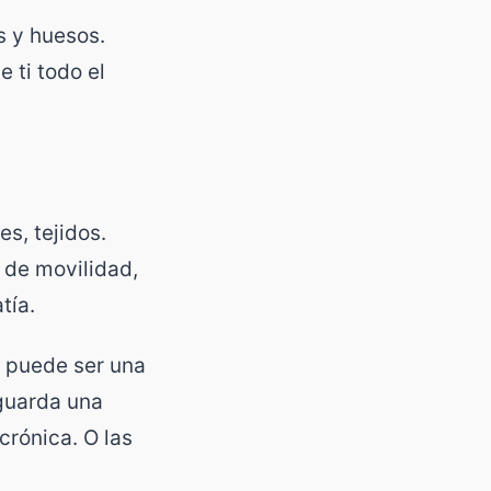
s y huesos.
 ti todo el
s, tejidos.
a de movilidad,
tía.
l puede ser una
 guarda una
rónica. O las