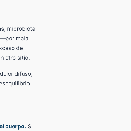
s, microbiota
a —por mala
exceso de
 otro sitio.
dolor difuso,
sequilibrio
el cuerpo.
Si