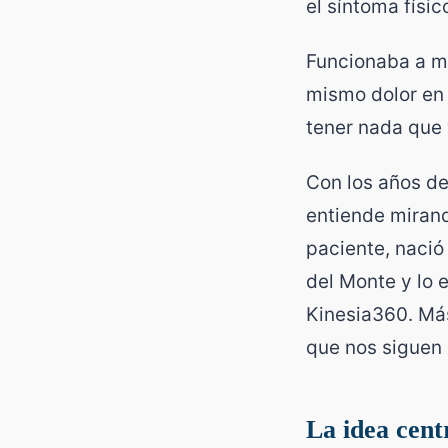
el síntoma físi
Funcionaba a me
mismo dolor en
tener nada que 
Con los años de
entiende mirand
paciente, nació
del Monte y lo 
Kinesia360. Más
que nos siguen 
La idea centr