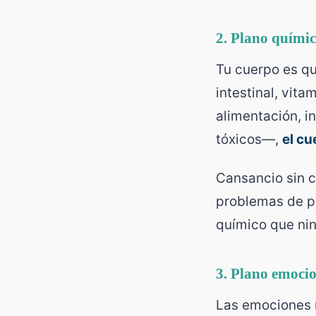
2. Plano quími
Tu cuerpo es q
intestinal, vit
alimentación, in
tóxicos—,
el cu
Cansancio sin c
problemas de pi
químico que nin
3. Plano emoci
Las emociones 