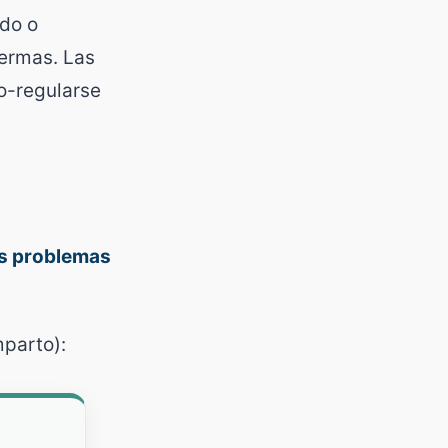
ado o
uermas. Las
o-regularse
os problemas
parto):