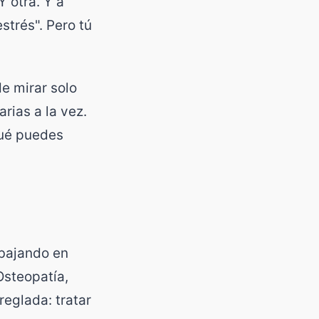
Y otra. Y a
strés". Pero tú
e mirar solo
rias a la vez.
qué puedes
abajando en
Osteopatía,
reglada: tratar