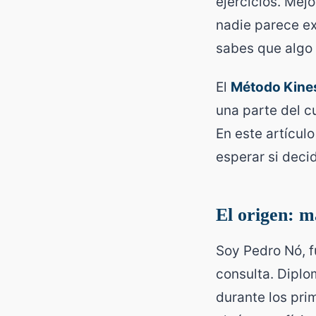
ejercicios. Mejo
nadie parece ex
sabes que algo 
El
Método Kine
una parte del c
En este artícul
esperar si deci
El origen: m
Soy Pedro Nó, 
consulta. Diplo
durante los pri